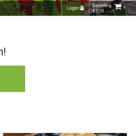
›
Bestelling
Login
€ 0,00
Kies een vestiging
n!
U heeft nog geen producten in uw
winkelmandje.
Totaal:
€ 0,00