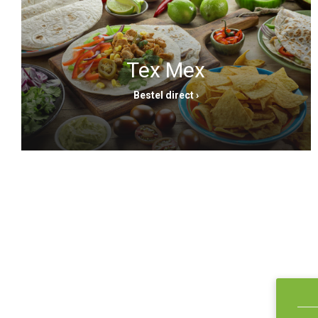
Tex Mex
Bestel direct ›